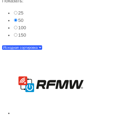
Показать:
25
50
100
150