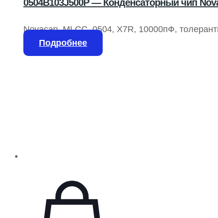
0504B103J500P — Конденсаторный чип Nova
Novacap, MLCC, 0504, X7R, 10000пФ, толерант
Подробнее