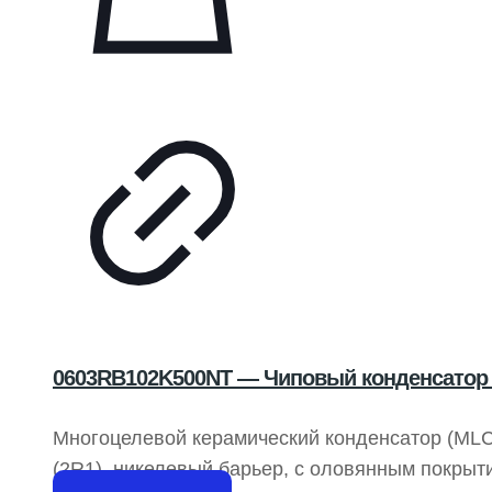
0603RB102K500NT — Чиповый конденсатор 
Многоцелевой керамический конденсатор (MLCC
(2R1), никелевый барьер, с оловянным покры