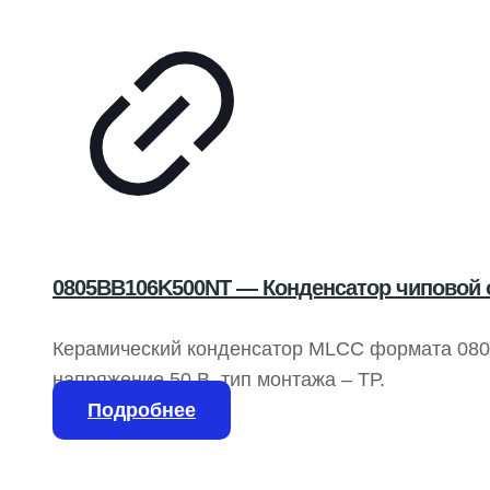
0805BB106K500NT — Конденсатор чиповой 
Керамический конденсатор MLCC формата 0805
напряжение 50 В, тип монтажа – ТР.
Подробнее