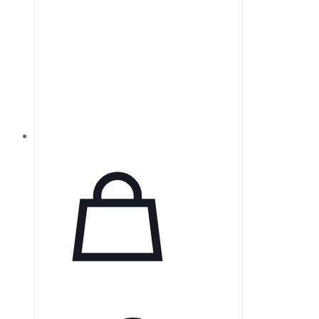
силикаты кальция, алюминат
кальция, оксид кальция, оксид
циркония, оксид железа, диоксид
кремния и диспергирующий агент.
Bio-C Sealer — бессмольный
цемент, который обеспечивает
высокую биосовместимость и
упрощает очистку пульпарной
камеры после эндодонтической
обтурации.