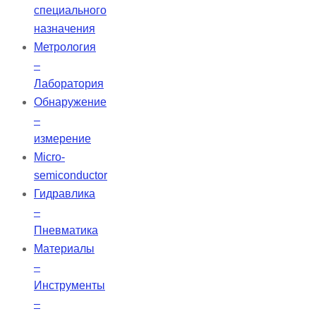
специального
назначения
Метрология
–
Лаборатория
Обнаружение
–
измерение
Micro-
semiconductor
Гидравлика
–
Пневматика
Материалы
–
Инструменты
–