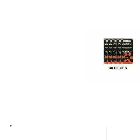
кальция, оксид кальция, оксид
циркония, оксид железа, диоксид
кремния и диспергирующий агент.
Bio-C Sealer — бессмольный
цемент, который обеспечивает
высокую биосовместимость и
упрощает очистку пульпарной
камеры после эндодонтической
обтурации.