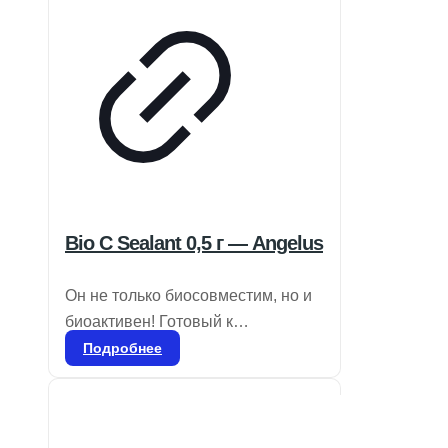
Bio C Sealant 0,5 г — Angelus
Он не только биосовместим, но и
биоактивен! Готовый к
применению биокерамический
Подробнее
цемент для пломбировки
корневых каналов. Состав:
силикаты кальция, алюминат