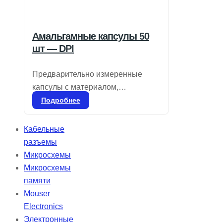
Амальгамные капсулы 50
шт — DPI
Предварительно измеренные
капсулы с материалом,
свободным от гамма-2 и ртути
Подробнее
(один, два или три раза),
предназначены для смешивания
Кабельные
в специальном смесителе.
разъемы
Применяются для всех видов
Микросхемы
реставраций боковых зубов и
Микросхемы
ситуаций, где эстетика не
памяти
является приоритетной. Удобны в
Mouser
использовании благодаря
Electronics
цветовой маркировке и
Электронные