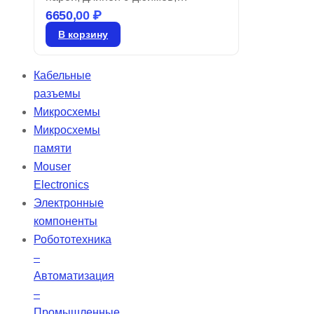
6650,00
₽
переходник Molex 40-pin на
DB37M. Артикул: CAB-M.2-ADIO.
В корзину
*Уточняйте цену.
Кабельные
разъемы
Микросхемы
Микросхемы
памяти
Mouser
Electronics
Электронные
компоненты
Робототехника
–
Автоматизация
–
Промышленные