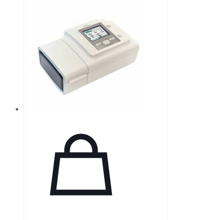
глубины корневого канала перед
установкой гуттаперчевых
штифтов. Они хорошо впитывают
влагу и имеют цветовую
кодировку для обозначения
размеров в соответствии с ISO.