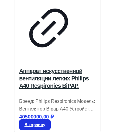
Аппарат искусственной
вентиляции легких Philips
A40 Respironics BiPAP.
Бренд: Philips Respironics Модель:
Вентилятор Bipap A40 Устройство
40500000,00
₽
Philips Respironics BiPAP A40
разработано для удобства в
В корзину
использовании и комфорта,