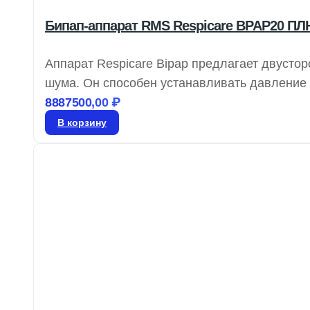
Бипап-аппарат RMS Respicare BPAP20 П
Аппарат Respicare Bipap предлагает двусто
шума. Он способен устанавливать давление 
выбором для тех, кто ищет бюджетный вариан
8887500,00
₽
преимуществ, включая наличие увлажнителя
В корзину