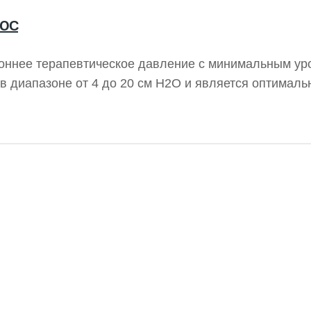
ЛЮС
роннее терапевтическое давление с минимальным у
в диапазоне от 4 до 20 см H2O и является оптимал
т BiPAP. Устройство Respicare Bipap предлагает ря
 и поддержку режимов CPAP и S.