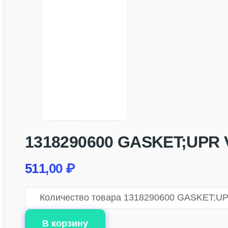
1318290600 GASKET;UPR VL
511,00
₽
Количество товара 1318290600 GASKET;UPR
В корзину