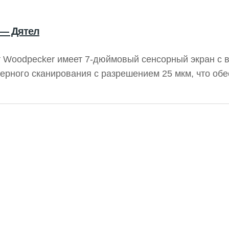
 — Дятел
т Woodpecker имеет 7-дюймовый сенсорный экран с 
рного сканирования с разрешением 25 мкм, что обе
й диагностики. Ультратонкие пластины толщиной 0,4
, отличаются мягкостью по сравнению с обычными п