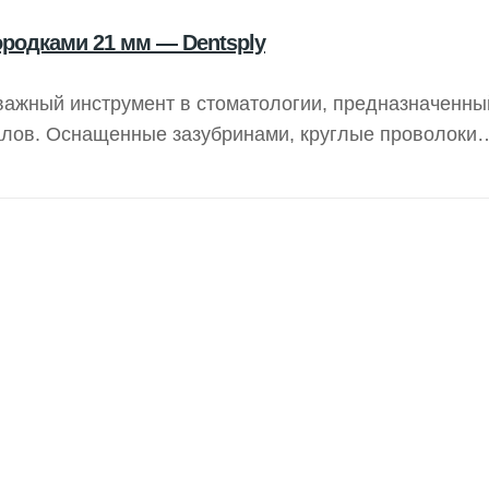
ородками 21 мм — Dentsply
важный инструмент в стоматологии, предназначенны
алов. Оснащенные зазубринами, круглые проволоки
олнения этой процедуры. Компания Dentsply Sirona,
 качественные решения для повышения безопасности
 Колючая протяжка представляет собой инструмент 