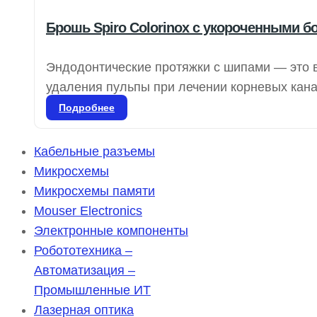
Брошь Spiro Colorinox с укороченными б
Эндодонтические протяжки с шипами — это 
удаления пульпы при лечении корневых кан
обеспечивают необходимую текстуру для вып
Подробнее
лидером в области эндодонтии, предлагает
эффективности стоматологической практики.
Кабельные разъемы
круглых…
Микросхемы
Микросхемы памяти
Mouser Electronics
Электронные компоненты
Робототехника –
Автоматизация –
Промышленные ИТ
Лазерная оптика