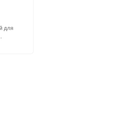
й для
 являясь
 и
из