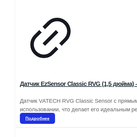
Датчик EzSensor Classic RVG (1,5 дюйма)
Датчик VATECH RVG Classic Sensor с прямым
использовании, что делает его идеальным р
одной комнаты в другую, не прерывая рабоч
Подробнее
прикусов, а также для всех периапикальных
широком диапазоне условий. Датчики VATEC