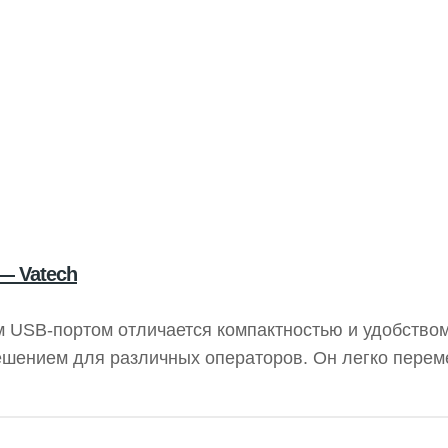
 — Vatech
 USB-портом отличается компактностью и удобством
ешением для различных операторов. Он легко перем
ий процесс. Подходит для вертикальных и горизонт
 рентгенограмм, обеспечивая высокое качество изоб
H обеспечивают стабильность работы.