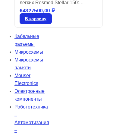
легких Resmed Stellar 150:
64327500,00
₽
Разработан для нужд
современных клиник, оснащен
В корзину
интуитивно понятными
технологиями настройки и
Кабельные
оптимизации процедур в условиях
разъемы
высокой загрузки. Stellar
Микросхемы
обеспечивает надежную
Микросхемы
вентиляцию для разнообразных
памяти
пациентов и поддерживает
Mouser
мобильность, удовлетворяя их
Electronics
респираторные потребности.
Электронные
компоненты
Робототехника
–
Автоматизация
–