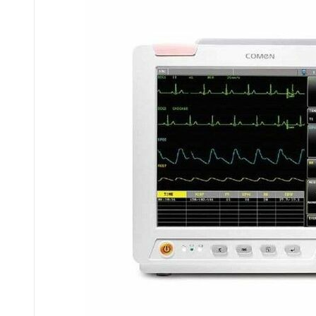
пульпы при лечении корневых
каналов. Оснащенные
зазубринами, круглые проволоки
обеспечивают необходимую
текстуру для выполнения этой
процедуры. Компания Dentsply
Sirona, являясь лидером в
области эндодонтии, предлагает
качественные решения для
повышения безопасности и
эффективности
стоматологической практики.
Колючая протяжка представляет
собой инструмент из круглых…