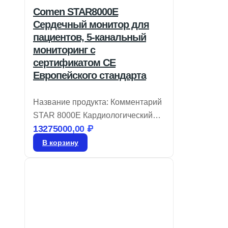
Comen STAR8000E
Сердечный монитор для
пациентов, 5-канальный
мониторинг с
сертификатом CE
Европейского стандарта
Название продукта: Комментарий
STAR 8000E Кардиологический
13275000,00
₽
монитор пациента Бренд: Comen
Модель: STAR8000E Монитор
В корзину
пациента STAR 8000
представляет собой
высококачественное устройство,
созданное в точном соответствии
с европейскими стандартами CE.
Он отличается высокой