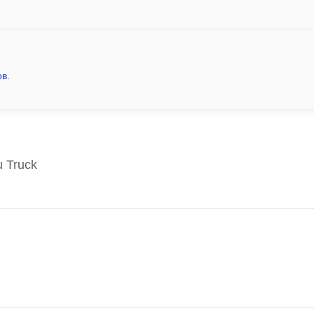
в.
u Truck