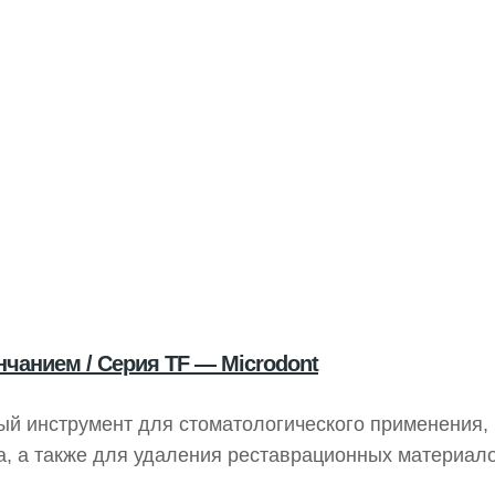
чанием / Серия TF — Microdont
ый инструмент для стоматологического применения,
, а также для удаления реставрационных материало
зиты, фарфор или металл. Он доступен в различных 