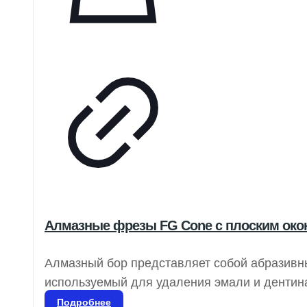
Алмазные фрезы FG Cone с плоским окон
Алмазный бор представляет собой абразивн
используемый для удаления эмали и дентина
коррекции частей протезов, таких как компо
Подробнее