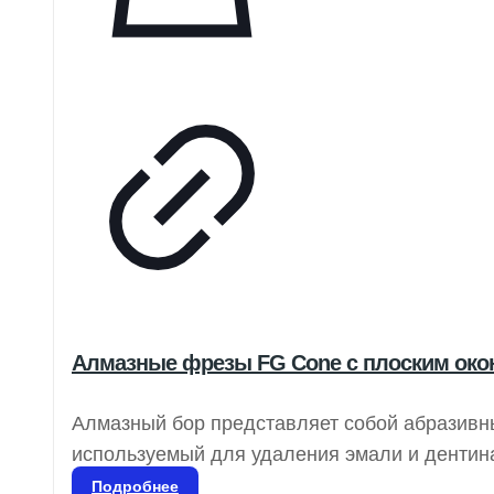
Алмазные фрезы FG Cone с плоским окон
Алмазный бор представляет собой абразивн
используемый для удаления эмали и дентина
коррекции частей протезов, таких как компо
Подробнее