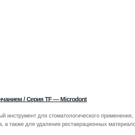
чанием / Серия TF — Microdont
ый инструмент для стоматологического применения,
, а также для удаления реставрационных материало
зиты, фарфор или металл. Он доступен в различных 