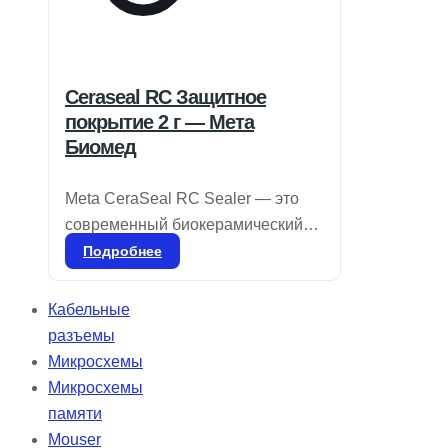
Ceraseal RC Защитное
покрытие 2 г — Мета
Биомед
Meta CeraSeal RC Sealer — это
современный биокерамический
герметик, обладающий
Подробнее
выдающимися изоляционными
свойствами. Он обеспечивает
Кабельные
надежную герметизацию,
разъемы
предотвращая попадание влаги и
Микросхемы
бактерий в дентинные канальцы
Микросхемы
благодаря кристаллизации
памяти
гидроксида кальция. CeraSeal
Mouser