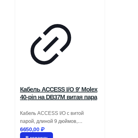
Кабель ACCESS I/O 9′ Molex
40-pin на DB37M витая пара
Кабель ACCESS I/O с витой
парой, длиной 9 дюймов,
6650,00
₽
переходник Molex 40-pin на
DB37M. Артикул: CAB-M.2-ADIO.
В корзину