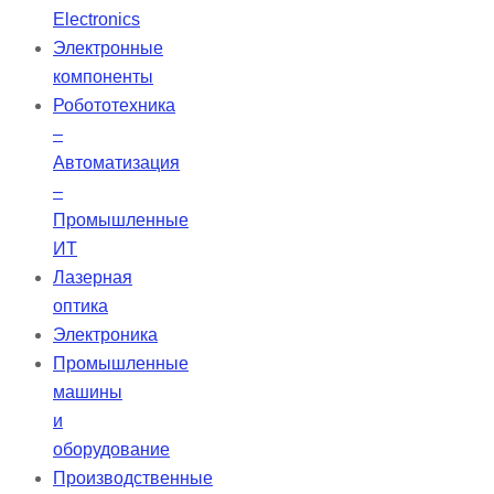
гарантирует идеальную плотность
Electronics
в корневом канале и отличается
Электронные
высокой стабильностью, не
компоненты
сжимаясь и не расширяясь.
Робототехника
–
Автоматизация
–
Промышленные
ИТ
Лазерная
оптика
Электроника
Промышленные
машины
и
оборудование
Производственные