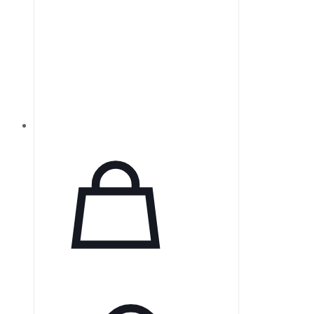
пациента, обеспечивая
улучшенную терапию.
Автоматический режим
вентиляции AVAPS-AE
способствует длительному
соблюдению терапевтических
рекомендаций. Устройство также
предлагает пациентам
увеличенную независимость и
поддержку благодаря специально
разработанному аккумулятору.