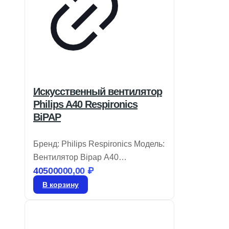
Искусственный вентилятор
Philips A40 Respironics
BiPAP
Бренд: Philips Respironics Модель:
Вентилятор Bipap A40
40500000,00
₽
Вентилятор BiPAP A40 от Philips
Respironics объединяет удобство
В корзину
эксплуатации и современные
технологии, которые
подстраиваются под потребности