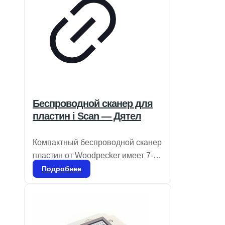
Беспроводной сканер для
пластин i Scan — Дятел
Компактный беспроводной сканер
пластин от Woodpecker имеет 7-
дюймовый сенсорный экран с
Подробнее
высоким разрешением и
продвинутую технологию
лазерного сканирования с
разрешением 25 мкм, что