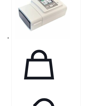
обеспечивает четкость и
плавность изображений для
точной диагностики. Ультратонкие
пластины толщиной 0,4 мм,
которые можно использовать
более 1000 раз, отличаются
мягкостью по сравнению с
обычными пленками.