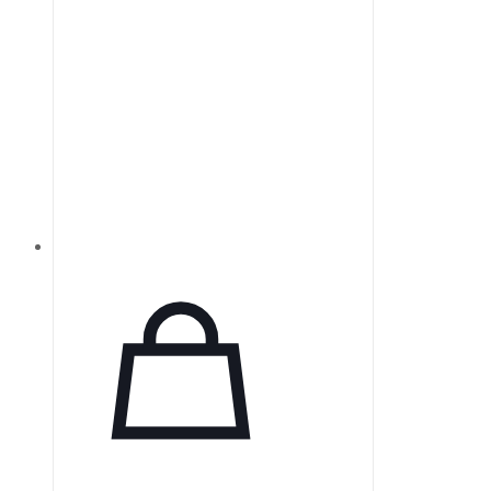
настройки и оптимизации работы
в условиях высокой нагрузки.
Stellar предоставляет
эффективную вентиляцию для
разнообразных пациентов,
обеспечивая их респираторные
потребности и позволяя им
оставаться мобильными.