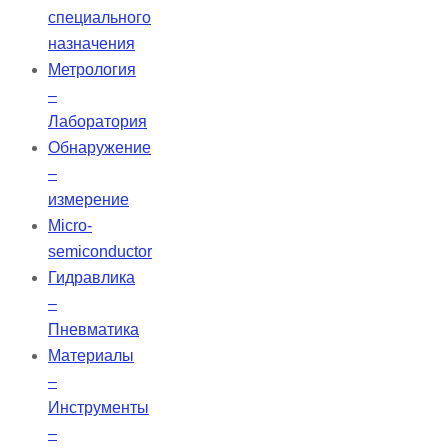
специального
назначения
Метрология
–
Лаборатория
Обнаружение
–
измерение
Micro-
semiconductor
Гидравлика
–
Пневматика
Материалы
–
Инструменты
–