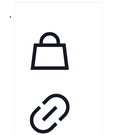
использовании и комфорта,
внедряя передовые технологии,
адаптирующиеся к состоянию
пациента. Автоматический режим
вентиляции AVAPS-AE
обеспечивает эффективное
соблюдение терапевтических
рекомендаций, а наличие
аккумулятора позволяет
пациентам получать необходимую
поддержку и независимость.