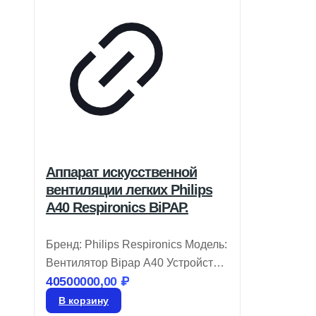
Аппарат искусственной
вентиляции легких Philips
A40 Respironics BiPAP.
Бренд: Philips Respironics Модель:
Вентилятор Bipap A40 Устройство
40500000,00
₽
Philips Respironics BiPAP A40
разработано для удобства в
В корзину