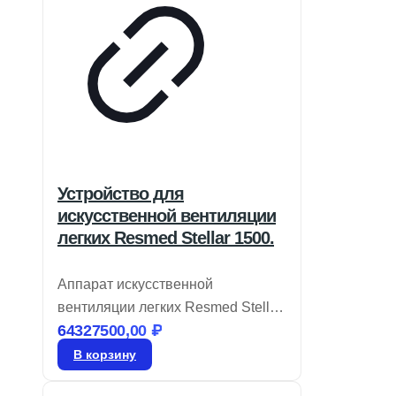
Устройство для
искусственной вентиляции
легких Resmed Stellar 1500.
Аппарат искусственной
вентиляции легких Resmed Stellar
64327500,00
₽
150 соответствует требованиям
современных клиник, предлагая
В корзину
интуитивно понятные технологии