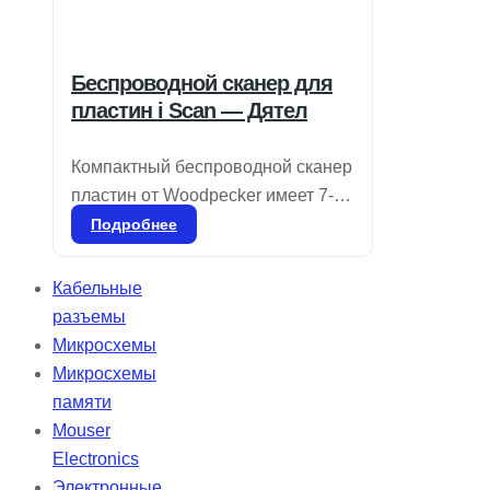
Беспроводной сканер для
пластин i Scan — Дятел
Компактный беспроводной сканер
пластин от Woodpecker имеет 7-
дюймовый сенсорный экран с
Подробнее
высоким разрешением и
продвинутую технологию
Кабельные
лазерного сканирования с
разъемы
разрешением 25 мкм, что
Микросхемы
обеспечивает четкость и
Микросхемы
плавность изображений для
памяти
точной диагностики. Ультратонкие
Mouser
пластины толщиной 0,4 мм,
Electronics
которые можно использовать
Электронные