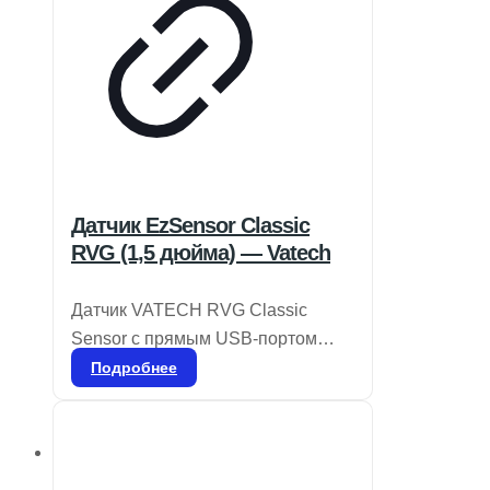
Датчик EzSensor Classic
RVG (1,5 дюйма) — Vatech
Датчик VATECH RVG Classic
Sensor с прямым USB-портом
отличается компактностью и
Подробнее
удобством в использовании, что
делает его идеальным решением
для различных операторов. Он
легко перемещается из одной