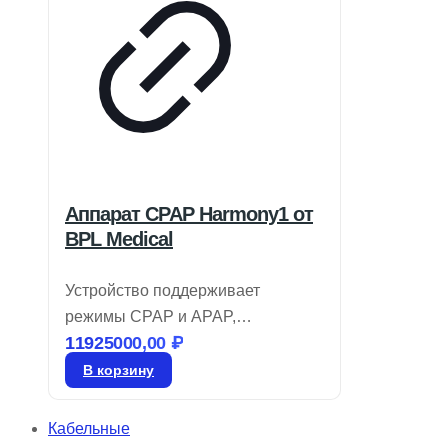
Аппарат CPAP Harmony1 от
BPL Medical
Устройство поддерживает
режимы CPAP и APAP,
11925000,00
₽
оборудовано увлажнителем с
функцией предварительного
В корзину
нагрева. Предоставляет
автоматическую регулировку
Кабельные
высоты для комфортного сна и