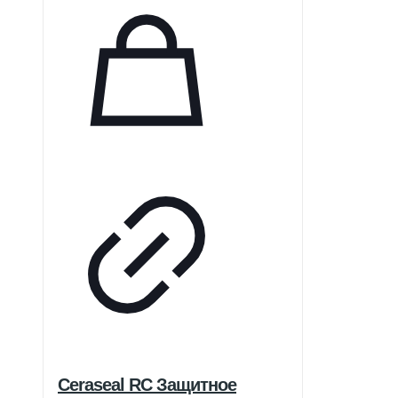
комнаты в другую, не прерывая
рабочий процесс. Подходит для
вертикальных и горизонтальных
прикусов, а также для всех
периапикальных рентгенограмм,
обеспечивая высокое качество
изображений в широком
диапазоне условий. Датчики
VATECH обеспечивают
стабильность работы.
Ceraseal RC Защитное