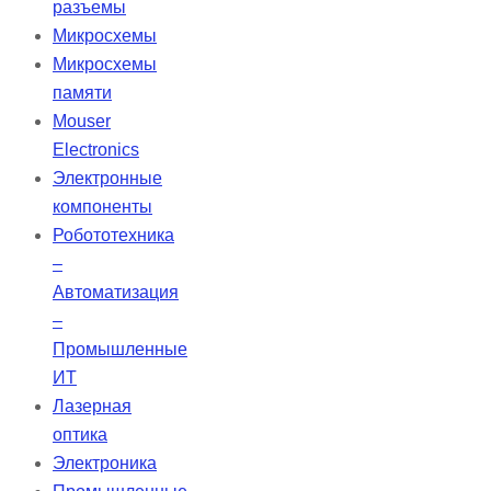
разъемы
обнаружение респираторных
Микросхемы
событий. Имеет функцию
Микросхемы
автоматического включения/
памяти
выключения, режим
Mouser
энергосбережения и
Electronics
автонастройку яркости экрана.
Электронные
Данные сохраняются на SD-карте
компоненты
с высоким разрешением на срок
Робототехника
до 10 лет, с возможностью
–
беспроводной передачи
Автоматизация
информации (Bluetooth, WIFI,
–
GPRS).
Промышленные
ИТ
Лазерная
оптика
Электроника