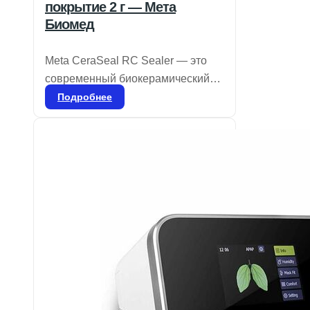
покрытие 2 г — Мета
Биомед
Meta CeraSeal RC Sealer — это
современный биокерамический
герметик, обладающий
Подробнее
выдающимися изоляционными
свойствами. Он обеспечивает
надежную герметизацию,
предотвращая попадание влаги и
бактерий в дентинные канальцы
благодаря кристаллизации
гидроксида кальция. CeraSeal
гарантирует идеальную плотность
в корневом канале и отличается
высокой стабильностью, не
сжимаясь и не расширяясь.