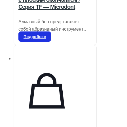
Серия TF — Microdont
Алмазный бор представляет
собой абразивный инструмент
для стоматологического
Подробнее
применения, используемый для
удаления эмали и дентина, а
также для удаления
реставрационных материалов и
коррекции частей протезов, таких
как композиты, фарфор или
металл. Он доступен в различных
размерах зерна, соответствующих
специфическим процедурам.