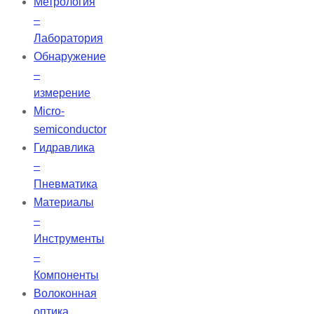
Метрология
–
Лаборатория
Обнаружение
–
измерение
Micro-
semiconductor
Гидравлика
–
Пневматика
Материалы
–
Инструменты
–
Компоненты
Волоконная
оптика