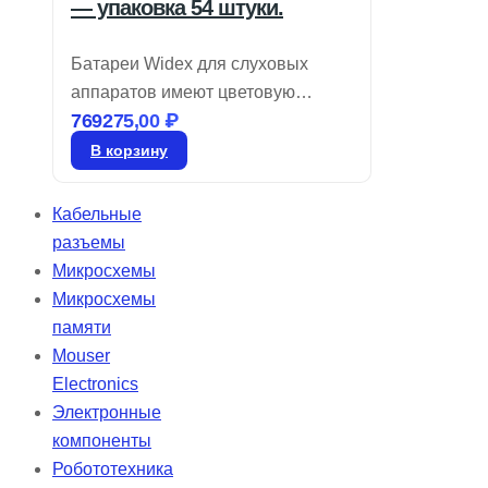
— упаковка 54 штуки.
Батареи Widex для слуховых
аппаратов имеют цветовую
769275,00
₽
кодировку, обозначающую размер,
и представляют собой воздушно-
В корзину
цинковые элементы. Храните их в
запечатанном виде до момента
Кабельные
использования. Для активации
разъемы
батареи снимите защитную
Микросхемы
этикетку и дайте ей “подышать” в
Микросхемы
течение 60 секунд перед
памяти
установкой в слуховой аппарат.
Mouser
Electronics
Электронные
компоненты
Робототехника