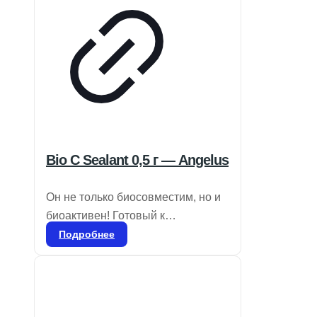
Bio C Sealant 0,5 г — Angelus
Он не только биосовместим, но и
биоактивен! Готовый к
применению биокерамический
Подробнее
цемент для пломбировки
корневых каналов. Состав:
силикаты кальция, алюминат
кальция, оксид кальция, оксид