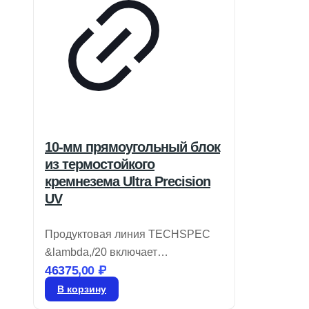
10-мм прямоугольный блок
из термостойкого
кремнезема Ultra Precision
UV
Продуктовая линия TECHSPEC
&lambda,/20 включает
46375,00
₽
прямоугольные призмы из
ультрафиолетового плавленого
В корзину
кварца (UVFS), обладающие