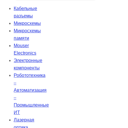
высокой плоскостностью
Кабельные
поверхности &lambda/20 и
разъемы
качеством 20-10, что делает их
Микросхемы
идеальными для лазерных
Микросхемы
технологий и самых
памяти
требовательных приложений.
Mouser
Electronics
Электронные
компоненты
Робототехника
–
Автоматизация
–
Промышленные
ИТ
Лазерная
оптика