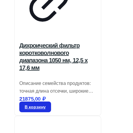
Дихроический фильтр
коротковолнового
диапазона 1050 нм, 12,5 x
17,6 мм
Описание семейства продуктов:
точная длина отсечки, широкие
21875,00
₽
диапазоны пропускания и
отражения, доступно 4
В корзину
стандартных размера.
Дихроичные короткопроходные
фильтры TECHSPEC