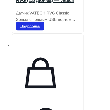
RVG (1,5 дюйма) — Vatech
Датчик VATECH RVG Classic
Sensor с прямым USB-портом
отличается компактностью и
Подробнее
удобством в использовании, что
делает его идеальным решением
для различных операторов. Он
легко перемещается из одной
комнаты в другую, не прерывая
рабочий процесс. Подходит для
вертикальных и горизонтальных
прикусов, а также для всех
периапикальных рентгенограмм,
обеспечивая высокое качество
изображений в широком
диапазоне условий. Датчики
VATECH обеспечивают