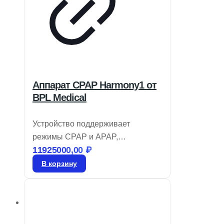
Аппарат CPAP Harmony1 от
BPL Medical
Устройство поддерживает
режимы CPAP и APAP,
11925000,00
₽
оборудовано увлажнителем с
функцией предварительного
В корзину
нагрева. Предоставляет
автоматическую регулировку
высоты для комфортного сна и
обнаружение респираторных