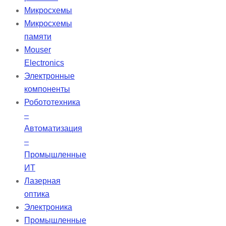
предотвращая попадание влаги и
Микросхемы
бактерий в дентинные канальцы
Микросхемы
благодаря кристаллизации
памяти
гидроксида кальция. CeraSeal
Mouser
гарантирует идеальную плотность
Electronics
в корневом канале и отличается
Электронные
высокой стабильностью, не
компоненты
сжимаясь и не расширяясь.
Робототехника
–
Автоматизация
–
Промышленные
ИТ
Лазерная
оптика
Электроника
Промышленные