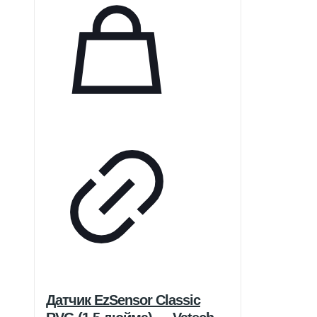
событий. Имеет функцию
автоматического включения/
выключения, режим
энергосбережения и
автонастройку яркости экрана.
Данные сохраняются на SD-карте
с высоким разрешением на срок
до 10 лет, с возможностью
беспроводной передачи
информации (Bluetooth, WIFI,
GPRS).
Датчик EzSensor Classic