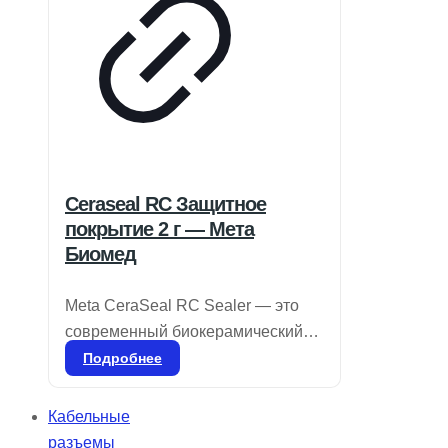
стабильность работы.
Ceraseal RC Защитное
покрытие 2 г — Мета
Биомед
Meta CeraSeal RC Sealer — это
современный биокерамический
герметик, обладающий
Подробнее
выдающимися изоляционными
свойствами. Он обеспечивает
Кабельные
надежную герметизацию,
разъемы