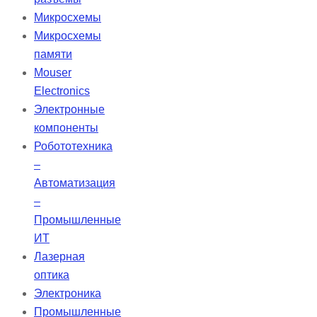
Stellar предоставляет
Микросхемы
эффективную вентиляцию для
Микросхемы
разнообразных пациентов,
памяти
обеспечивая их респираторные
Mouser
потребности и позволяя им
Electronics
оставаться мобильными.
Электронные
компоненты
Робототехника
–
Автоматизация
–
Промышленные
ИТ
Лазерная
оптика
Электроника
Промышленные