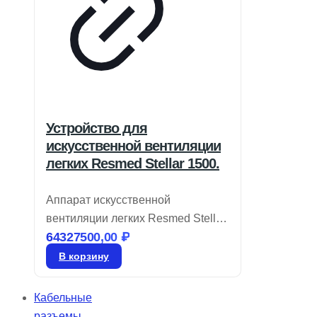
Устройство для
искусственной вентиляции
легких Resmed Stellar 1500.
Аппарат искусственной
вентиляции легких Resmed Stellar
64327500,00
₽
150 соответствует требованиям
современных клиник, предлагая
В корзину
интуитивно понятные технологии
настройки и оптимизации работы
Кабельные
в условиях высокой нагрузки.
разъемы