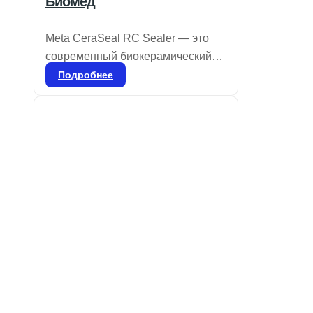
Биомед
Meta CeraSeal RC Sealer — это
современный биокерамический
герметик, обладающий
Подробнее
выдающимися изоляционными
свойствами. Он обеспечивает
надежную герметизацию,
предотвращая попадание влаги и
бактерий в дентинные канальцы
благодаря кристаллизации
гидроксида кальция. CeraSeal
гарантирует идеальную плотность
в корневом канале и отличается
высокой стабильностью, не
сжимаясь и не расширяясь.