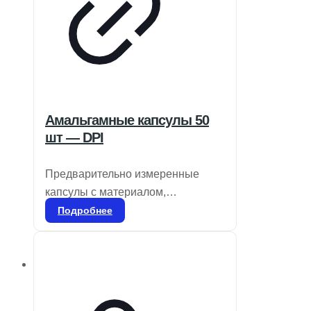
Амальгамные капсулы 50
шт — DPI
Предварительно измеренные
капсулы с материалом,
свободным от гамма-2 и ртути
Подробнее
(один, два или три раза),
предназначены для смешивания
в специальном смесителе.
Применяются для всех видов
реставраций боковых зубов и