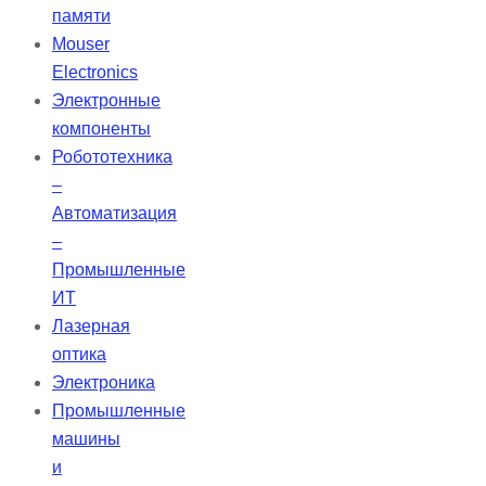
Национальному бюро стандартов
памяти
1963A, идеально подходят для
Mouser
высокоточного оптического
Electronics
тестирования и поставляются в
Электронные
рамках.
компоненты
Робототехника
–
Автоматизация
–
Промышленные
ИТ
Лазерная
оптика
Электроника
Промышленные
машины
и