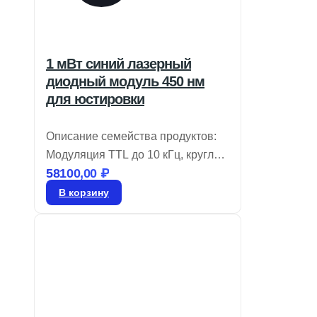
1 мВт синий лазерный
диодный модуль 450 нм
для юстировки
Описание семейства продуктов:
Модуляция TTL до 10 кГц, круглый
58100,00
₽
профиль луча и регулируемый
фокус. Лазерные диоды для
В корзину
фиолетовой и синей юстировки
идеально подходят для настройки
и измерений. С выходной
мощностью от 1 до 100 мВт, эти
лазеры часто используются в
визуальных системах и