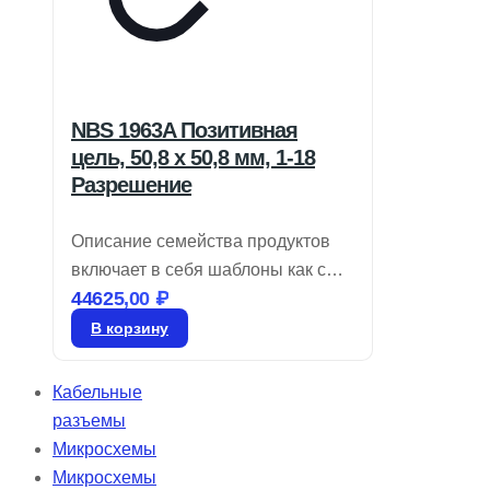
NBS 1963A Позитивная
цель, 50,8 x 50,8 мм, 1-18
Разрешение
Описание семейства продуктов
включает в себя шаблоны как с
44625,00
₽
положительными, так и с
отрицательными изображениями,
В корзину
соответствующие стандарту NBS
1010A. Диапазон частот
Кабельные
составляет от 1 до 512 циклов/мм.
разъемы
Эти слайды, имеющие
Микросхемы
разрешение согласно
Микросхемы