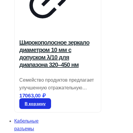
Широкополосное зеркало
диаметром 10 мм с
допуском λ/10 для
диапазона 320–450 нм
Семейство продуктов предлагает
улучшенную отражательную
17063,00
₽
способность и LIDT по сравнению
с металлическими покрытиями.
В корзину
Оно обеспечивает среднюю
отражательную способность
Кабельные
более 99% в широком диапазоне
разъемы