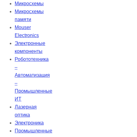
УФ, видимого и ближнего
Микросхемы
инфракрасного диапазонов.
Микросхемы
Разработано для работы с
памяти
любыми состояниями
Mouser
поляризации при угле падения 0-
Electronics
45°. Широкополосные
Электронные
диэлектрические зеркала
компоненты
TECHSPEC λ/10 идеально
Робототехника
подходят для управления
–
лазерными лучами и отражения с
Автоматизация
использованием нескольких
–
источников.
Промышленные
ИТ
Лазерная
оптика
Электроника
Промышленные