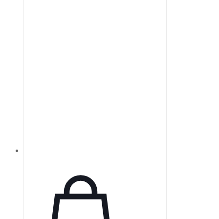
кварца, способные пропускать
ультрафиолетовое излучение,
изготавливаются из
высококачественного
синтетического плавленого
кварца УФ-класса.