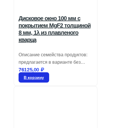
Дисковое окно 100 мм с
покрытием MgF2 толщиной
8 мм, 1λ из плавленого
кварца
Описание семейства продуктов:
предлагается в варианте без
76125,00
₽
покрытия или с широкополосным
антибликовым слоем, идеально
В корзину
подходит для бюджетных
широкополосных задач.
Доступные размеры варьируются
от 5 до 100 мм в диаметре с
характеристиками &lambda,/4 или
&lambda,/10. Окна из плавленого