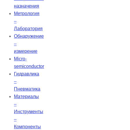
назначения
Метрология
–
Лаборатория
Обнаружение
–
измерение
Micro-
semiconductor
Гидравлика
–
Пневматика
Материалы
–
Инструменты
–
Компоненты