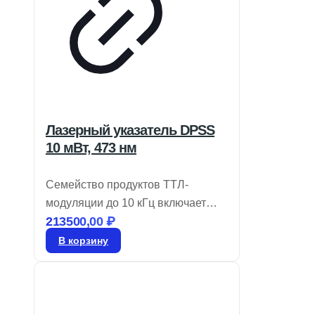
Лазерный указатель DPSS
10 мВт, 473 нм
Семейство продуктов ТТЛ-
модуляции до 10 кГц включает
213500,00
₽
лазеры DPSS, работающие в
поперечном режиме TEM00 и
В корзину
производящие излучение в синих,
зеленых, желтых и ИК диапазонах.
Эти твердотельные лазеры с
диодной накачкой предлагают