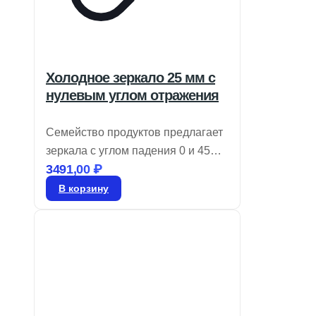
Холодное зеркало 25 мм с
нулевым углом отражения
Семейство продуктов предлагает
зеркала с углом падения 0 и 45
3491,00
₽
градусов, которые эффективно
отражают 90% видимого света и
В корзину
пропускают более 80% NIR и IR.
Эти холодные зеркала идеально
подходят для снижения
нежелательного тепла от
инфракрасного излучения
благодаря многослойному
диэлектрическому покрытию.