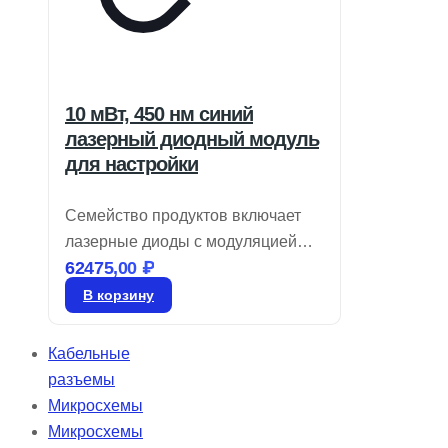
10 мВт, 450 нм синий
лазерный диодный модуль
для настройки
Семейство продуктов включает
лазерные диоды с модуляцией
62475,00
₽
TTL до 10 кГц и круглым
профилем луча. Они имеют
В корзину
регулируемый фокус и
предназначены для юстировки
Кабельные
фиолетового и синего цветов, что
разъемы
делает их идеальными для
Микросхемы
измерений. Варианты выходной
Микросхемы