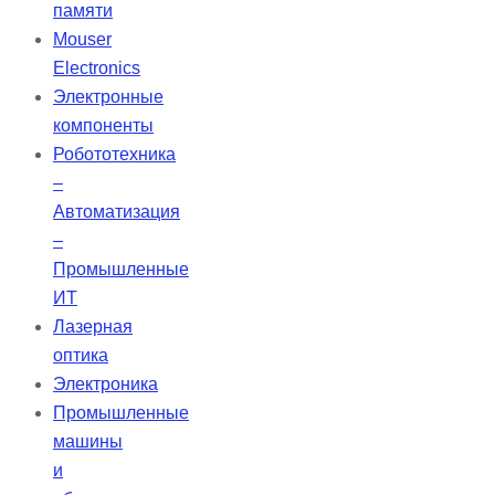
мощности колеблются от 1 до 100
памяти
мВт, что позволяет их интеграцию
Mouser
в визуальные системы и системы
Electronics
монохроматического зрения.
Электронные
компоненты
Робототехника
–
Автоматизация
–
Промышленные
ИТ
Лазерная
оптика
Электроника
Промышленные
машины
и