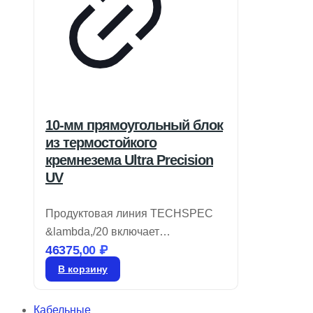
10-мм прямоугольный блок
из термостойкого
кремнезема Ultra Precision
UV
Продуктовая линия TECHSPEC
&lambda,/20 включает
46375,00
₽
прямоугольные призмы из
ультрафиолетового плавленого
В корзину
кварца (UVFS), обладающие
высокой плоскостностью
Кабельные