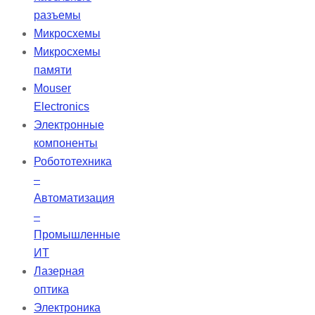
поверхности &lambda/20 и
разъемы
качеством 20-10, что делает их
Микросхемы
идеальными для лазерных
Микросхемы
технологий и самых
памяти
требовательных приложений.
Mouser
Electronics
Электронные
компоненты
Робототехника
–
Автоматизация
–
Промышленные
ИТ
Лазерная
оптика
Электроника