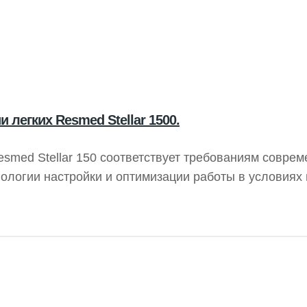
 легких Resmed Stellar 1500.
esmed Stellar 150 соответствует требованиям совре
нологии настройки и оптимизации работы в условиях
ую вентиляцию для разнообразных пациентов, обеспе
оставаться мобильными.