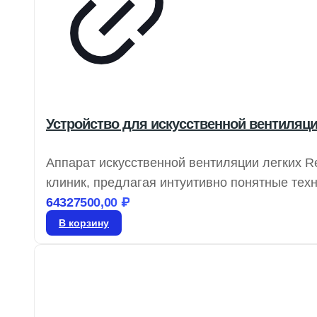
Устройство для искусственной вентиляции
Аппарат искусственной вентиляции легких R
клиник, предлагая интуитивно понятные тех
нагрузки. Stellar предоставляет эффективн
64327500,00
₽
респираторные потребности и позволяя им 
В корзину