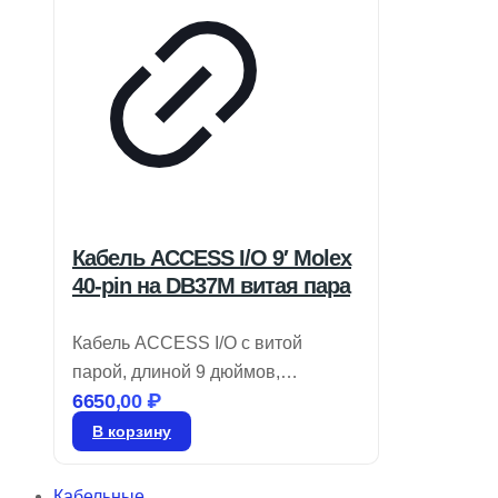
Кабель ACCESS I/O 9′ Molex
40-pin на DB37M витая пара
Кабель ACCESS I/O с витой
парой, длиной 9 дюймов,
6650,00
₽
переходник Molex 40-pin на
DB37M. Артикул: CAB-M.2-ADIO.
В корзину
*Уточняйте цену.
Кабельные