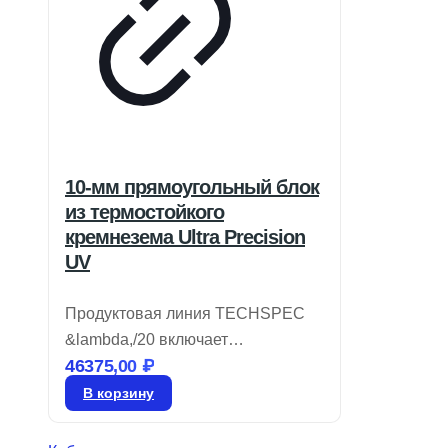
10-мм прямоугольный блок
из термостойкого
кремнезема Ultra Precision
UV
Продуктовая линия TECHSPEC
&lambda,/20 включает
46375,00
₽
прямоугольные призмы из
ультрафиолетового плавленого
В корзину
кварца (UVFS), обладающие
высокой плоскостностью