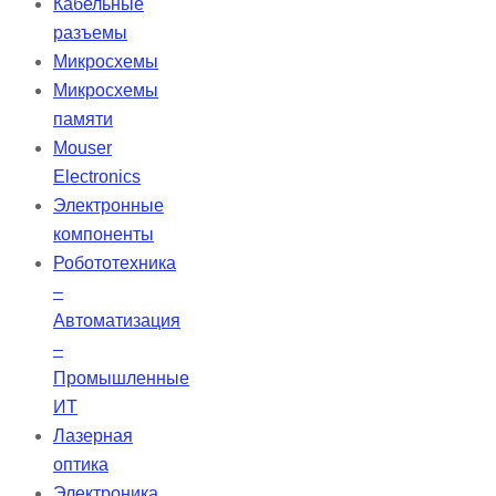
Кабельные
поверхности &lambda/20 и
разъемы
качеством 20-10, что делает их
Микросхемы
идеальными для лазерных
Микросхемы
технологий и самых
памяти
требовательных приложений.
Mouser
Electronics
Электронные
компоненты
Робототехника
–
Автоматизация
–
Промышленные
ИТ
Лазерная
оптика
Электроника