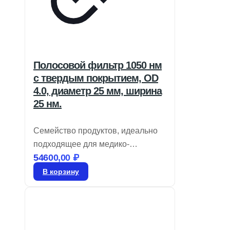
Полосовой фильтр 1050 нм
с твердым покрытием, OD
4.0, диаметр 25 мм, ширина
25 нм.
Семейство продуктов, идеально
подходящее для медико-
54600,00
₽
биологических приборов,
отличается высоким уровнем
В корзину
пропускания и глубокой
блокировкой. Эти фильтры
предназначены для устранения
фотообесцвечивания в