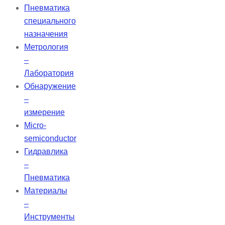
Пневматика
специального
назначения
Метрология
–
Лаборатория
Обнаружение
–
измерение
Micro-
semiconductor
Гидравлика
–
Пневматика
Материалы
–
Инструменты