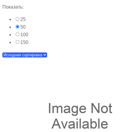
Показать:
25
50
100
150