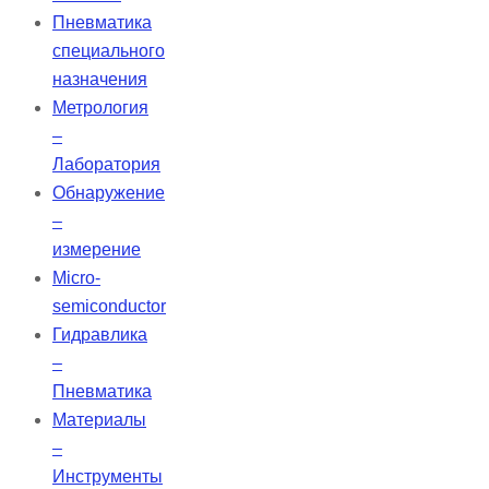
Пневматика
специального
назначения
Метрология
–
Лаборатория
Обнаружение
–
измерение
Micro-
semiconductor
Гидравлика
–
Пневматика
Материалы
–
Инструменты