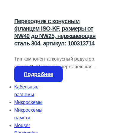
Переходник с конусным
фланцем ISO-KF, размеры от
NW40 до NW25, нержавеющая
сталь 304, артикул: 100313714
Тип компонента: конусный редуктор,
серия 31. Материал: нержавеющая
Подробнее
сталь 304. Тип фланца: ISO-KF. Размер
фланца: NW40 и NW25. Длина: 40 мм.
Кабельные
Внутренний диаметр: 22 мм. Размеры
разъемы
A: 22 мм, B: 40 мм.
Микросхемы
Микросхемы
памяти
Mouser