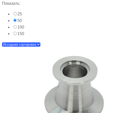
Показать:
25
50
100
150