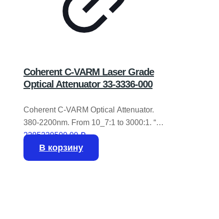
Coherent C-VARM Laser Grade
Optical Attenuator 33-3336-000
Coherent C-VARM Optical Attenuator.
380-2200nm. From 10_7:1 to 3000:1. “C”
mount threads. Unit functions O.K. All
2295229500,00
₽
В корзину
controls operate smoothly. We have a
large inventory of optical related items.
Discontinued, hard to find, vintage,
obsolete? We probably have it. Always
check us first.