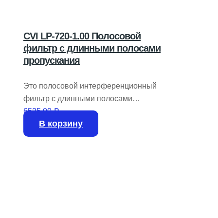
CVI LP-720-1.00 Полосовой
фильтр с длинными полосами
пропускания
Это полосовой интерференционный
фильтр с длинными полосами
пропускания CVI LP-720-1.00 7246.
6525,00
₽
В корзину
Характеристики: – Диаметр 1 дюйм –
Проход 720 – 2500 нм – без покрытия