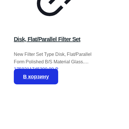
Disk, Flat/Parallel Filter Set
New Filter Set Type Disk, Flat/Parallel
Form Polished B/S Material Glass.
Coating Nd Coated Mount Integral Metal
1759211745300,00
₽
В корзину
Sleve Mtg. Dimensions: OD 1.00″ Can/A
Thk .062″ Radius N/A Fl N/A ***MPN
***OEM ***SKU*** GLS126