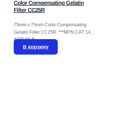
Color Compensating Gelatin
Filter CC25R
75mm x 75mm Color Compensating
Gelatin Filter CC25R. ***MPN CAT 140
1215 ***OEM Kodak ***SKU*** 28093
4275,00
₽
В корзину