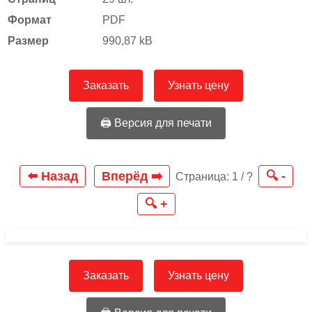
Формат
PDF
Размер
990,87 kB
Заказать
Узнать цену
🖨️ Версия для печати
⬅️ Назад
Вперёд ➡️
🔍 -
Страница:
1
/
?
🔍 +
Заказать
Узнать цену